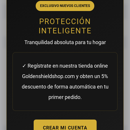
EXCLUSIVO NUEVOS CLIENTES
PROTECCIÓN
INTELIGENTE
Tranquilidad absoluta para tu hogar
¿NECESITAS AYUDA?
✓ Regístrate en nuestra tienda online
Goldenshieldshop.com y obten un 5%
Cualquier duda o consulta sobre las cerradura
descuento de forma automática en tu
invisible, cómo instalar o cómo comprarlas, no dudes
en contactar con nosotros mediante una llamada, mail
primer pedido.
o Whatsapp.
Chat en WhatsApp
CREAR MI CUENTA