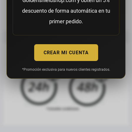
Goldenshieldshop.com y obten un 5%
descuento de forma automática en tu
primer pedido.
CREAR MI CUENTA
*Promoción exclusiva para nuevos clientes registrados.